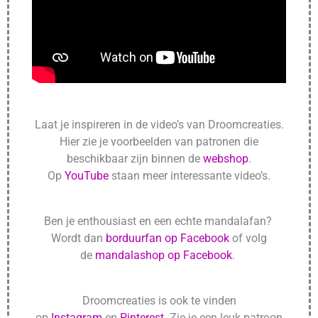
Laat je inspireren in de video’s van Droomcreaties.
Hier zie je voorbeelden van patronen die
beschikbaar zijn binnen de
webshop
.
Op
YouTube
staan meer interessante video’s.
Ben je enthousiast en een echte mandalafan?
Wordt dan
borduurfan op Facebook
of volg
de
mandalashop op Facebook
.
Droomcreaties is ook te vinden
op
Instagram
en
Pinterest
. Zie je een leuk patroon