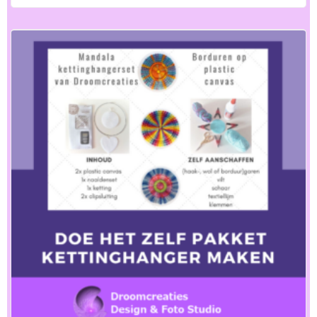
A
A
R
D
E
E
R
D
0
U
I
T
5