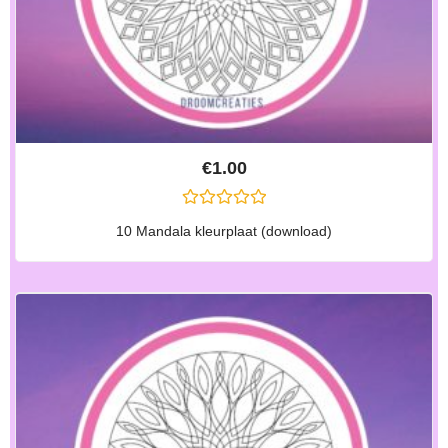
€
1.00
G
10 Mandala kleurplaat (download)
E
W
A
A
R
D
E
E
R
D
0
U
I
T
5