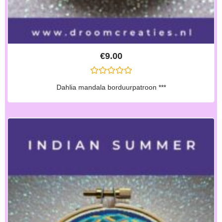
€
9.00
G
Dahlia mandala borduurpatroon ***
E
W
A
A
R
D
E
E
R
D
0
U
I
T
5