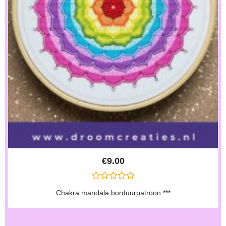
€
9.00
G
Chakra mandala borduurpatroon ***
E
W
A
A
R