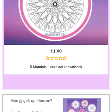
€
1.00
G
5 Mandala kleurplaat (download)
E
W
A
A
R
D
E
E
R
Ben jij gek op kleuren?
D
0
U