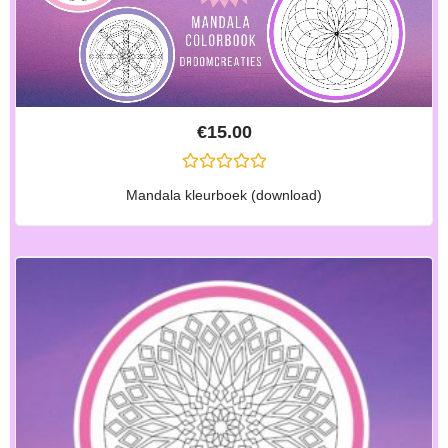
€
15.00
G
Mandala kleurboek (download)
E
W
A
A
R
D
E
E
R
D
0
U
I
T
5