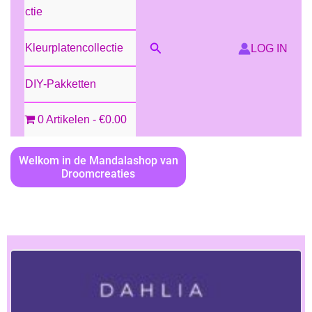
Ctie
ZOEKEN
Kleurplatencollectie
LOG IN
DIY-Pakketten
0 Artikelen
€0.00
Welkom in de Mandalashop van
Droomcreaties