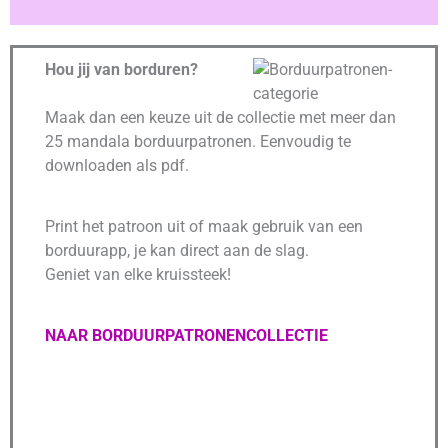
D
E
E
R
Hou jij van borduren?
D
0
U
Maak dan een keuze uit de collectie met meer dan
I
T
25 mandala borduurpatronen. Eenvoudig te
5
downloaden als pdf.
Print het patroon uit of maak gebruik van een
borduurapp, je kan direct aan de slag.
Geniet van elke kruissteek!
NAAR BORDUURPATRONENCOLLECTIE