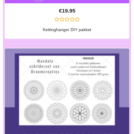
€
19.95
G
Kettinghanger DIY pakket
E
W
A
A
R
D
E
E
R
D
0
U
I
T
5