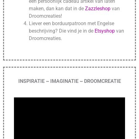
een persoonlijk cadeau artikel van laten
maken, dan kan dat in de
Zazzleshop
van
Droomcreaties!
Liever een borduurpatroon met Engelse
beschrijving? Die vind je in de
Etsyshop
van
Droomcreaties.
INSPIRATIE ~ IMAGINATIE ~ DROOMCREATIE