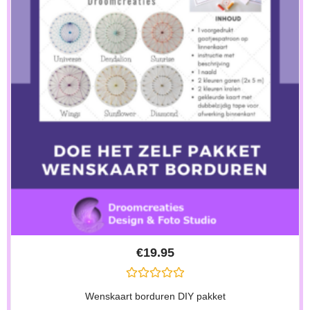
€
19.95
G
Wenskaart borduren DIY pakket
E
W