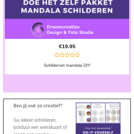
€
19.95
G
Schilderset mandala DIY
E
W
A
A
R
D
E
E
R
Ben jij ook zo creatief?
D
0
U
Ga lekker schilderen,
I
T
borduur een wenskaart of
5