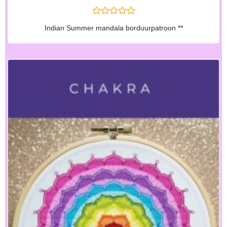
G
Indian Summer mandala borduurpatroon **
E
W
A
A
R
D
E
E
R
D
0
U
I
T
5